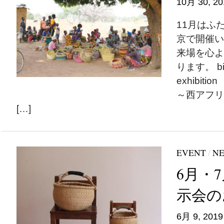
10月 30, 20
11月はふ
京で開催い
来場を心よ
ります。 big
exhibit
～西アフリ
[…]
EVENT
/
N
6月・
示会の
6月 9, 2019