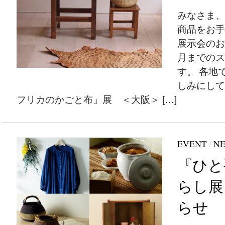
みなさま、
商品をお手
展示会のお
月までのス
す。 各地
しみにして
フリカのかごと布」展 ＜大阪＞ […]
EVENT
/
N
『ひと
らし展
らせ