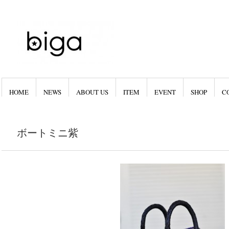
HOME
NEWS
ABOUT US
ITEM
EVENT
SHOP
C
ボートミニ紫