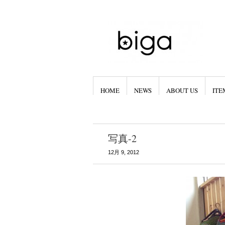
HOME
NEWS
ABOUT US
ITE
写真-2
12月 9, 2012