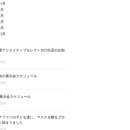
11月
9月
8月
5月
4月
12月
座クリエイティブセレクト2023出店のお知
2023
秋の展示会スケジュール
2020
月の展示会スケジュール
2020
ナファソの子ども達に、マスクを贈るプロ
ト始まりました
2020